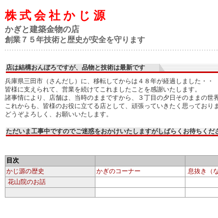
株 式 会 社 か じ 源
かぎと建築金物の店
創業７５年技術と歴史が安全を守ります
店は結構おんぼろですが、品物と技術は最新です
兵庫県三田市（さんだし）に、移転してからは４８年が経過しました・・
皆様に支えられて、営業を続けてこれましたことを感謝いたします。
諸事情により、店舗は、当時のままですから、３丁目の夕日そのままの世
これからも、皆様のお役に立てる店として、頑張っていきたく思っており
どうぞよろしく、お願いいたします。
ただいま工事中ですのでご迷惑をおかけいたしますがしばらくお待ちくだ
目次
かじ源の歴史
かぎのコーナー
息抜き（
花山院のお話